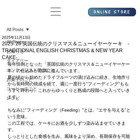
All Posts
2025年11月13日
All Posts
2025-'26 英国伝統のクリスマス＆ニューイヤーケーキ -
TRADITIONAL ENGLISH CHRISTMAS & NEW YEAR
お知らせ
CAKE-
ダイアリー
毎年恒例となった「英国伝統のクリスマス＆ニューイヤーケー
オンラインストアのこと
キ」の仕込みが順調に進んでいます。
夏の頃から始めたドライフルーツの漬け込みに続き、生地作り
お菓子のこと
から長時間の焼成を経て、
週に一度行う“フィーディング”もも
コーヒーのこと
うすぐ終わり、これからゆっくりと熟成の段階へと入っていき
ます。
レシピ
ちなみに“フィーディング（Feeding）”とは、“エサを与える”と
いう意味。
この工程では、ケーキにお酒を少しずつ染み込ませていきま
す。
しっとりとした食感を生み、風味をより深め、長期保存を可能