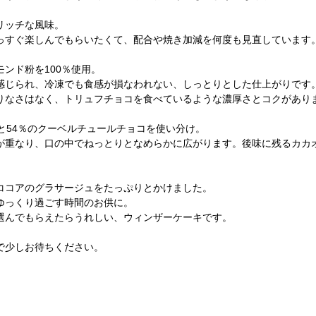
リッチな風味。
っすぐ楽しんでもらいたくて、配合や焼き加減を何度も見直しています
ンド粉を100％使用。
感じられ、冷凍でも食感が損なわれない、しっとりとした仕上がりです
りなさはなく、トリュフチョコを食べているような濃厚さとコクがあり
と54％のクーベルチュールチョコを使い分け。
が重なり、口の中でねっとりとなめらかに広がります。後味に残るカカ
ココアのグラサージュをたっぷりとかけました。
ゆっくり過ごす時間のお供に。
選んでもらえたらうれしい、ウィンザーケーキです。
で少しお待ちください。