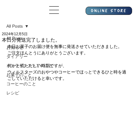
All Posts
2024年12月5日
All Posts
本日分発送完了しました。
本日お菓子のお届け便を無事に発送させていただきました。
お知らせ
ご注文ほんとうにありがとうございます。
ダイアリー
オンラインストアのこと
何かと慌ただしい時期ですが、
ウィルスターズのおやつやコーヒーでほっとできるひと時を過
お菓子のこと
ごしていただけると幸いです。
コーヒーのこと
レシピ