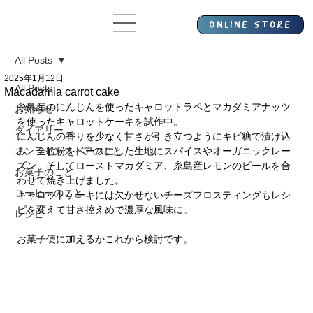
All Posts
2025年1月12日
All Posts
Macadamia carrot cake
糸島産のにんじんを使ったキャロットラペとマカダミアナッツ
お知らせ
を使ったキャロットケーキを試作中。
ダイアリー
にんじんの香りを少なく甘さが引き立つようにキビ糖で漬け込
オンラインストアのこと
み、全粒粉をベースにした生地にスパイスやオーガニックレー
ズン、そしてローストマカダミア、糸島産レモンのピールを合
お菓子のこと
わせて焼き上げました。
コーヒーのこと
キャロットケーキには欠かせないチーズフロスティングもレシ
ピを変えて甘さ控えめで濃厚な風味に。
レシピ
お菓子便に加えるかこれから検討です。