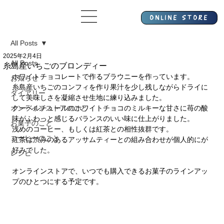
All Posts
2025年2月4日
All Posts
糸島産いちごのブロンディー
ホワイトチョコレートで作るブラウニーを作っています。
お知らせ
糸島産いちごのコンフィを作り果汁を少し残しながらドライに
ダイアリー
して美味しさを凝縮させ生地に練り込みました。
オンラインストアのこと
クーベルチュールのホワイトチョコのミルキーな甘さに苺の酸
味がふわっと感じるバランスのいい味に仕上がりました。
お菓子のこと
浅めのコーヒー、もしくは紅茶との相性抜群です。
コーヒーのこと
紅茶は渋みのあるアッサムティーとの組み合わせが個人的にが
好みでした。
レシピ
オンラインストアで、いつでも購入できるお菓子のラインアッ
プのひとつにする予定です。