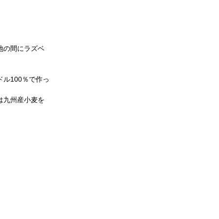
地の間にラズベ
ル100％で作っ
は九州産小麦を