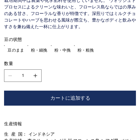
栽培期間中は農薬や化学肥料を使用していません。 ウォッシュド
プロセスによるクリーンな味わいと、フローレス島ならではの厚み
のある甘さ、フローラルな香りが特徴です。深煎りではミルクチョ
コレートやハーブを思わせる風味が際立ち、豊かなボディと飲みや
すさを兼ね備えた一杯に仕上がります。
豆の状態
豆のまま
粉・細挽
粉・中挽
粉・粗挽
数量
カートに追加する
生産情報
生 産 国： インドネシア