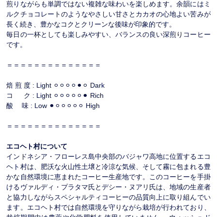
煎りながらも単調ではない複雑な味わいを楽しめます。余韻にはミ
ルクチョコレートのようなやさしい甘さとカカオの心地よい苦みが
長く続き、豊かなコクとクリーンな後味が印象的です。
毎日の一杯としても楽しみやすい、バランスの良い深煎りコーヒー
です。
＝＝＝＝＝＝＝＝＝＝＝＝＝＝
焙 煎 度 : Light ⚪︎⚪︎⚪︎⚪︎⚫︎⚪︎ Dark
コ ク : Light ⚪︎⚪︎⚪︎⚪︎⚪︎⚫︎ Rich
酸 味 : Low ⚫︎⚪︎⚪︎⚪︎⚪︎⚪︎ High
＝＝＝＝＝＝＝＝＝＝＝＝＝＝
エコヘト村について
インドネシア・フローレス島中央部のバジャワ高地に位置するエコ
ヘト村は、肥沃な火山性土壌と冷涼な気候、そして霧に包まれる豊
かな自然環境に恵まれたコーヒー生産地です。このコーヒーを手掛
けるヴァルディ・プラタマ氏とデシー・ヌアリ氏は、地域の生産者
と協力しながらスペシャルティコーヒーの品質向上に取り組んでい
ます。エコヘト村では自然環境を守りながら栽培が行われており、