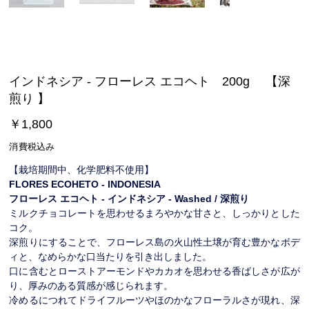
インドネシア - フローレス エコヘト 200g 【深
煎り 】
価
￥1,800
格
消費税込み
【栽培期間中、化学肥料不使用】
FLORES ECOHETO - INDONESIA
フローレス エコヘト - インドネシア - Washed / 深煎り
ミルクチョコレートを思わせるまろやかな甘さと、しっかりとした
コク。
深煎りにすることで、フローレス島の火山性土壌が育む豊かなボデ
ィと、なめらかな口当たりを引き出しました。
口に含むとローストアーモンドやカカオを思わせる香ばしさが広が
り、厚みのある質感が感じられます。
冷めるにつれてドライフルーツやほのかなフローラルさが現れ、深