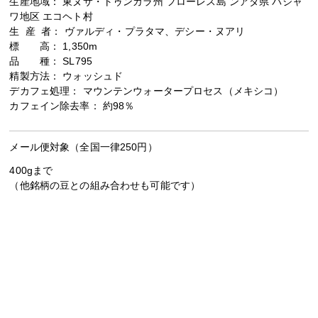
生産地域： 東ヌサ・トゥンガラ州 フローレス島 ンアダ県 バジャ
ワ地区 エコヘト村
生 産 者： ヴァルディ・プラタマ、デシー・ヌアリ
標 高： 1,350m
品 種： SL795
精製方法： ウォッシュド
デカフェ処理： マウンテンウォータープロセス（メキシコ）
カフェイン除去率： 約98％
メール便対象（全国一律250円）
400gまで
（他銘柄の豆との組み合わせも可能です）