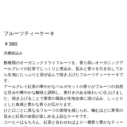
フルーツティーケーキ
価
￥380
格
消費税込み
数種類のオーガニックドライフルーツを、香り高いオーガニックア
ールグレイの紅茶でじっくりと煮込み、旨みと香りを引き出してか
ら生地にたっぷりと混ぜ込んで焼き上げたフルーツティーケーキで
す。
アールグレイ紅茶の華やかなベルガモットの香りがフルーツの自然
な甘みや爽やかな酸味と調和し、奥行きのある味わいに仕上げまし
た。焼き上げることで果実の風味が生地全体に溶け込み、しっとり
とした食感と豊かな香りが広がります。
ひと口ごとに異なるフルーツの表情を感じられ、噛むほどに果実の
旨みと紅茶の余韻が楽しめる上品なケーキです。
コーヒーはもちろん、紅茶と合わせればより一層香り豊かなティー