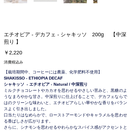
エチオピア - デカフェ - シャキッソ 200g 【中深
煎り 】
価
￥2,220
格
消費税込み
【栽培期間中、コーヒーには農薬、化学肥料不使用】
SHAKISSO - ETHIOPIA DECAF
シャキッソ - エチオピア - Natural / 中深煎り
ミルクチョコレートやカカオを思わせるやさしい苦みと、黒糖のよ
うなまろやかな甘さ。中深煎りに仕上げることで、デカフェならで
はのクリーンな味わいと、エチオピアらしい華やかな香りをバラン
スよく引き出しました。
口当たりはなめらかで、ローストアーモンドやキャラメルを思わせ
る香ばしさが広がります。
さらに、シナモンを思わせるやわらかなスパイス感がアクセントと