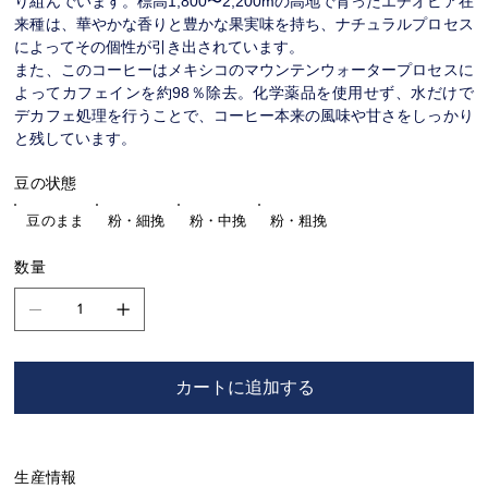
り組んでいます。標高1,800〜2,200mの高地で育ったエチオピア在
来種は、華やかな香りと豊かな果実味を持ち、ナチュラルプロセス
によってその個性が引き出されています。
また、このコーヒーはメキシコのマウンテンウォータープロセスに
よってカフェインを約98％除去。化学薬品を使用せず、水だけで
デカフェ処理を行うことで、コーヒー本来の風味や甘さをしっかり
と残しています。
豆の状態
豆のまま
粉・細挽
粉・中挽
粉・粗挽
数量
カートに追加する
生産情報