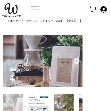
>
エチオピア - デカフェ - シャキッソ 200g 【中深煎り 】