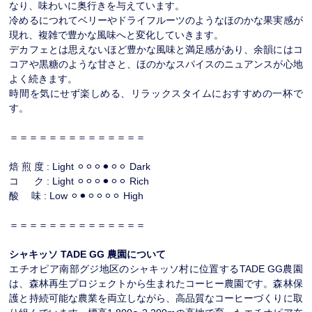
なり、味わいに奥行きを与えています。
冷めるにつれてベリーやドライフルーツのようなほのかな果実感が
現れ、複雑で豊かな風味へと変化していきます。
デカフェとは思えないほど豊かな風味と満足感があり、余韻にはコ
コアや黒糖のような甘さと、ほのかなスパイスのニュアンスが心地
よく続きます。
時間を気にせず楽しめる、リラックスタイムにおすすめの一杯で
す。
＝＝＝＝＝＝＝＝＝＝＝＝＝＝
焙 煎 度 : Light ⚪︎⚪︎⚪︎⚫︎⚪︎⚪︎ Dark
コ ク : Light ⚪︎⚪︎⚪︎⚫︎⚪︎⚪︎ Rich
酸 味 : Low ⚪︎⚫︎⚪︎⚪︎⚪︎⚪︎ High
＝＝＝＝＝＝＝＝＝＝＝＝＝＝
シャキッソ TADE GG 農園について
エチオピア南部グジ地区のシャキッソ村に位置するTADE GG農園
は、森林再生プロジェクトから生まれたコーヒー農園です。森林保
護と持続可能な農業を両立しながら、高品質なコーヒーづくりに取