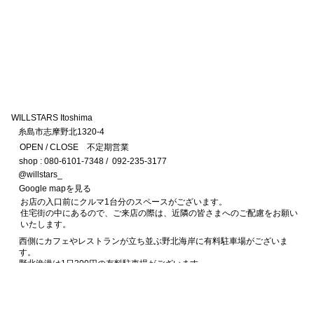
WILLSTARS Itoshima​​
糸島市志摩野北1320-4
OPEN / CLOSE 不定期営業
shop : 080-6101-7348 / 092-235-3177
@willstars_
Google mapを見る
お店の入口前にクルマ1台分のスペースがございます。
住宅街の中にあるので、ご来店の際は、近隣の皆さまへのご配慮をお願い
いたします。
西側にカフェやレストランが立ち並ぶ野北海岸に有料駐車場がございま
す。
野北漁港は1日300円の有料駐車場がございます。
ウィルスターズまで1kmほどの距離がございますが、海岸線を通って散歩
がてら来店いただくのもオススメです。
Ⓒ WILLSTARS. All Rights Reserved.