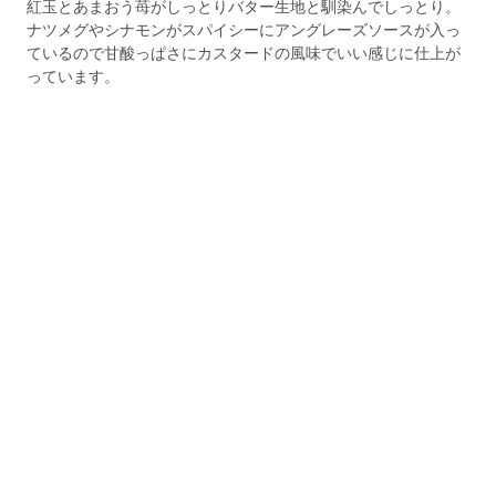
紅玉とあまおう苺がしっとりバター生地と馴染んでしっとり。
ナツメグやシナモンがスパイシーにアングレーズソースが入っ
ているので甘酸っぱさにカスタードの風味でいい感じに仕上が
っています。