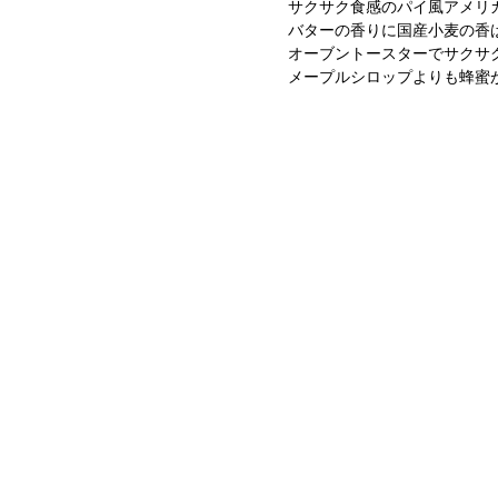
サクサク食感のパイ風アメリ
バターの香りに国産小麦の香
オーブントースターでサクサ
メープルシロップよりも蜂蜜