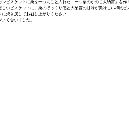
カンビスケットに栗を一つ丸ごと入れた「一つ栗のかのこ大納言」を作
ばしいビスケットに、栗のほっくり感と大納言の甘味が美味しい和風ビ
クに焼き戻してお召し上がりください
がよく合いました。