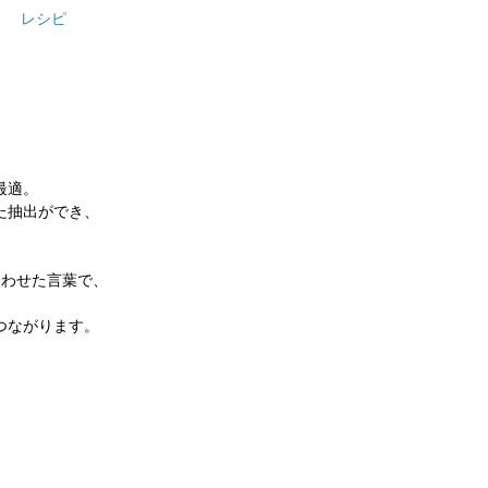
レシピ
最適。
た抽出ができ、
合わせた言葉で、
つながります。