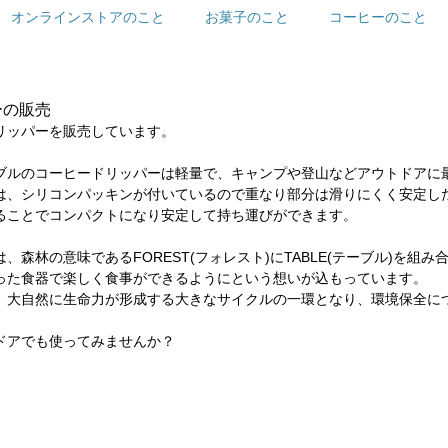
オンラインストアのこと
お菓子のこと
コーヒーのこと
ーの販売
リッパーを販売しています。
ブルのコーヒードリッパーは軽量で、キャンプや登山などアウトドアに
は、シリコンパッキンが付いているので重なり部分は滑りにくく安定し
ることでコンパクトになり安定して持ち運びができます。
森林の意味であるFOREST(フォレスト)にTABLE(テーブル)を組み
った食器で楽しく食事ができるようにという想いが込もっています。
、大自然に生命力が形成する大きなサイクルの一環となり、環境保全に
ドアでも使ってみませんか？