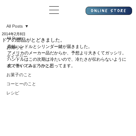
All Posts
2014年2月8日
All Posts
ドアの部品がとどきました。
真鍮ハンドルとシリンダー鍵が届きました。
お知らせ
アメリカのメーカー品だからか、予想より大きくてガッシリ。
ダイアリー
ハンドルはこの次期は冷たいので、冷たさが伝わらないように
オンラインストアのこと
皮で巻いてみようかと思ってます。
お菓子のこと
コーヒーのこと
レシピ